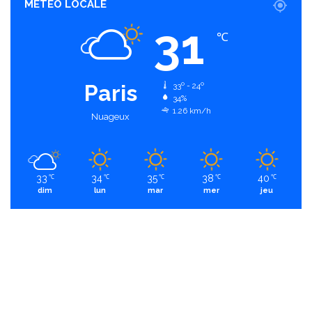
MÉTÉO LOCALE
31
℃
Paris
33º - 24º
34%
1.26 km/h
Nuageux
33
34
35
38
40
℃
℃
℃
℃
℃
dim
lun
mar
mer
jeu