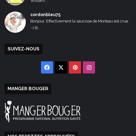
William...
cordonbleu75
Bonjour, Effectivement la saucisse de Morteau est crue
:-) B...
SUIVEZ-NOUS
Facebook
X
Pinterest
Instagram
MANGER BOUGER