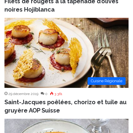
Filets de rougets à la tapenade d’olives
noires Hojiblanca
Cuisine Régionale
29 décembre 2019
0
3 361
Saint-Jacques poêlées, chorizo et tuile au
gruyère AOP Suisse