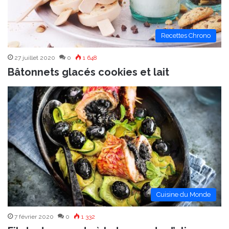
Recettes Chrono
27 juillet 2020
0
1 648
Bâtonnets glacés cookies et lait
Cuisine du Monde
7 février 2020
0
1 332