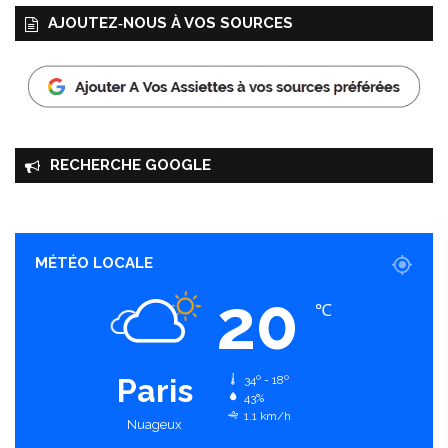
AJOUTEZ‑NOUS À VOS SOURCES
RECHERCHE GOOGLE
MÉTÉO LOCALE
20
℃
Paris
34º - 18º
43%
1.1 km/h
Nuageux