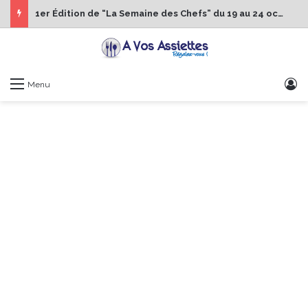
1er Édition de “La Semaine des Chefs” du 19 au 24 octobre 2026
S
Menu