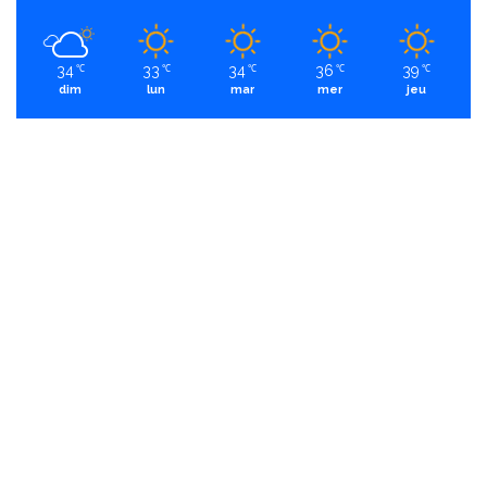
34
33
34
36
39
℃
℃
℃
℃
℃
dim
lun
mar
mer
jeu