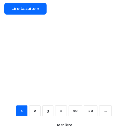
Lire la suite »
1
2
3
»
10
20
...
Dernière