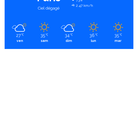
73%
2.47 km/h
Ciel dégagé
27
35
34
36
35
℃
℃
℃
℃
℃
ven
sam
dim
lun
mar