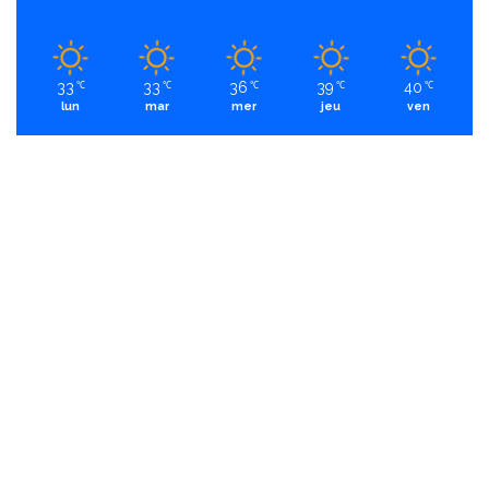
33
33
36
39
40
℃
℃
℃
℃
℃
lun
mar
mer
jeu
ven