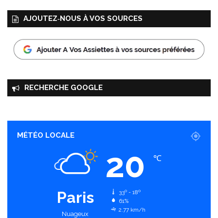
AJOUTEZ‑NOUS À VOS SOURCES
RECHERCHE GOOGLE
MÉTÉO LOCALE
20
℃
Paris
33º - 18º
61%
2.77 km/h
Nuageux