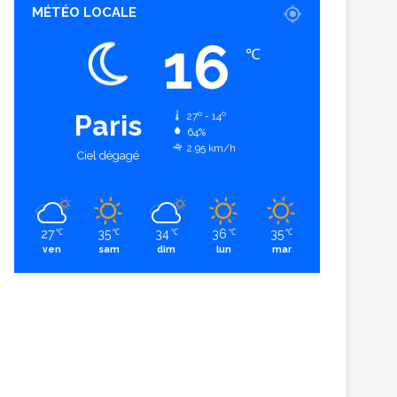
MÉTÉO LOCALE
16
℃
Paris
27º - 14º
64%
2.95 km/h
Ciel dégagé
27
35
34
36
35
℃
℃
℃
℃
℃
ven
sam
dim
lun
mar