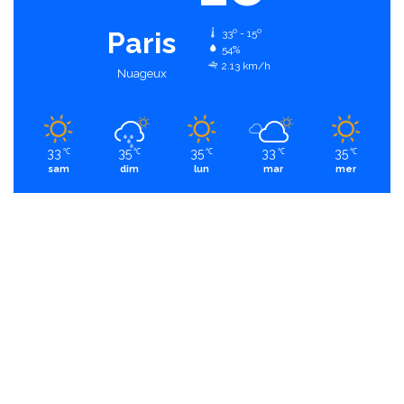
Paris
33º - 15º
54%
2.13 km/h
Nuageux
33
35
35
33
35
℃
℃
℃
℃
℃
sam
dim
lun
mar
mer