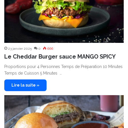
23 janvier 2025
0
666
Le Cheddar Burger sauce MANGO SPICY
Proportions pour 4 Personnes Temps de Préparation 10 Minutes
Temps de Cuisson 5 Minutes …
Lire la suite »