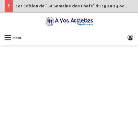
1er Édition de “La Semaine des Chefs” du 19 au 24 octobre 2026
S
Menu