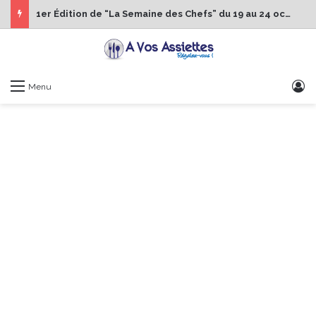
1er Édition de “La Semaine des Chefs” du 19 au 24 octobre 2026
S
Menu