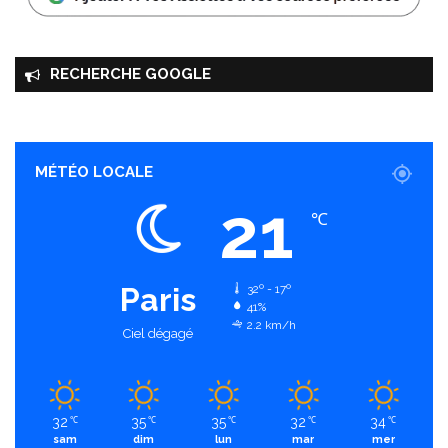
RECHERCHE GOOGLE
MÉTÉO LOCALE
21
℃
Paris
32º - 17º
41%
2.2 km/h
Ciel dégagé
32
35
35
32
34
℃
℃
℃
℃
℃
sam
dim
lun
mar
mer