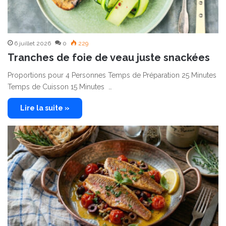
6 juillet 2026
0
229
Tranches de foie de veau juste snackées
Proportions pour 4 Personnes Temps de Préparation 25 Minutes
Temps de Cuisson 15 Minutes …
Lire la suite »