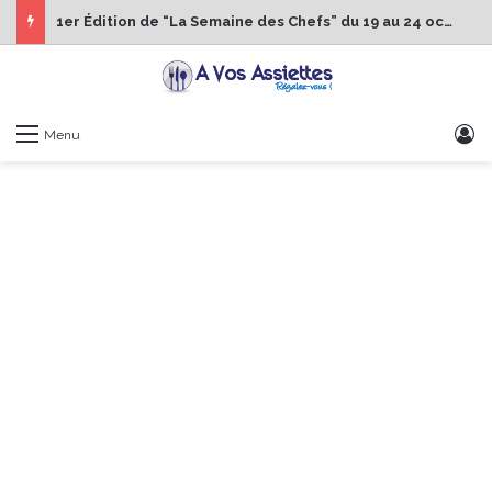
1er Édition de “La Semaine des Chefs” du 19 au 24 octobre 2026
S
Menu