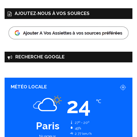
AJOUTEZ‑NOUS À VOS SOURCES
RECHERCHE GOOGLE
MÉTÉO LOCALE
24
℃
Paris
27º - 20º
49%
2.77 km/h
Nuageux