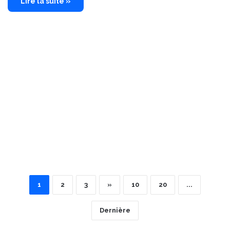
Lire la suite »
1
2
3
»
10
20
...
Dernière