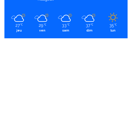
27
29
33
37
35
℃
℃
℃
℃
℃
jeu
ven
sam
dim
lun