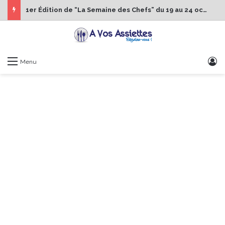
1er Édition de “La Semaine des Chefs” du 19 au 24 octobre 2026
S
Menu