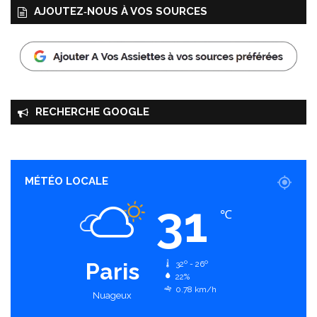
AJOUTEZ‑NOUS À VOS SOURCES
RECHERCHE GOOGLE
MÉTÉO LOCALE
31
℃
Paris
32º - 26º
22%
0.78 km/h
Nuageux