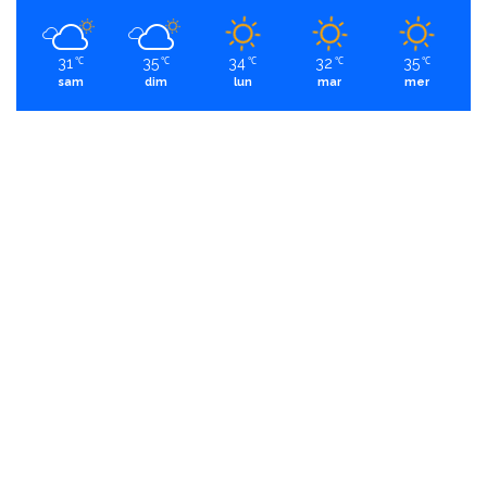
31
35
34
32
35
℃
℃
℃
℃
℃
sam
dim
lun
mar
mer