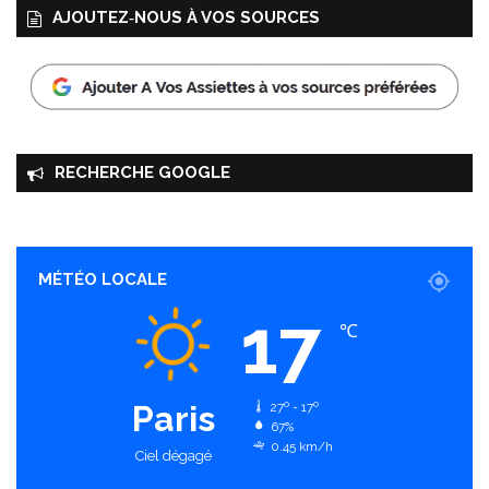
AJOUTEZ‑NOUS À VOS SOURCES
RECHERCHE GOOGLE
MÉTÉO LOCALE
17
℃
Paris
27º - 17º
67%
0.45 km/h
Ciel dégagé