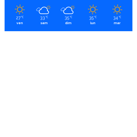
27
33
35
35
34
℃
℃
℃
℃
℃
ven
sam
dim
lun
mar