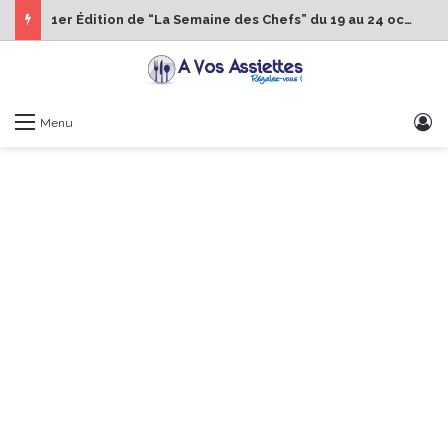
1er Édition de “La Semaine des Chefs” du 19 au 24 octobre 2026
S
Menu