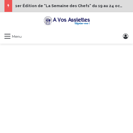
1er Édition de “La Semaine des Chefs” du 19 au 24 octobre 2026
S
Menu