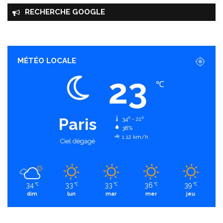
RECHERCHE GOOGLE
MÉTÉO LOCALE
23
℃
Paris
34º - 21º
38%
1.12 km/h
Ciel dégagé
34
33
33
36
39
℃
℃
℃
℃
℃
dim
lun
mar
mer
jeu