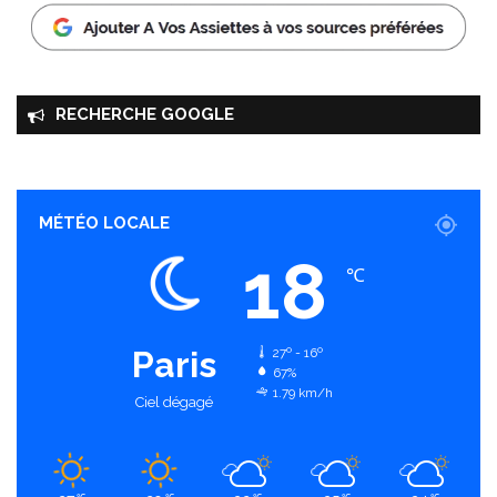
RECHERCHE GOOGLE
MÉTÉO LOCALE
18
℃
Paris
27º - 16º
67%
1.79 km/h
Ciel dégagé