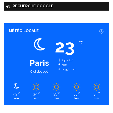
RECHERCHE GOOGLE
MÉTÉO LOCALE
23
℃
Paris
24º - 21º
38%
0.45 km/h
Ciel dégagé
23
32
35
35
32
℃
℃
℃
℃
℃
ven
sam
dim
lun
mar