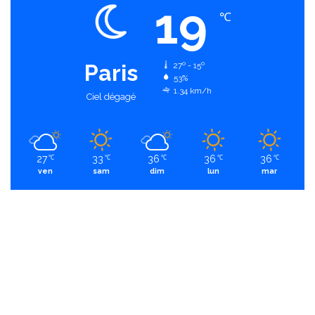
19
℃
Paris
27º - 15º
53%
1.34 km/h
Ciel dégagé
27
33
36
36
36
℃
℃
℃
℃
℃
ven
sam
dim
lun
mar