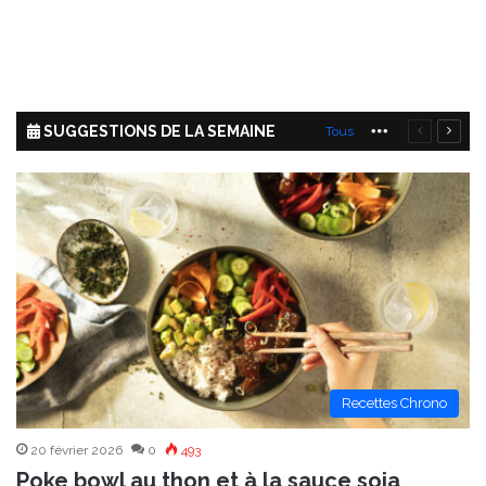
SUGGESTIONS DE LA SEMAINE
More
Tous
Page
Page
précédent
suiva
Recettes Chrono
20 février 2026
0
493
Poke bowl au thon et à la sauce soja