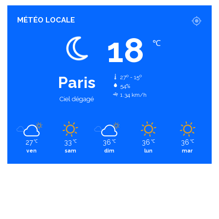
MÉTÉO LOCALE
18
℃
Paris
27º - 15º
54%
1.34 km/h
Ciel dégagé
27
33
36
36
36
℃
℃
℃
℃
℃
ven
sam
dim
lun
mar