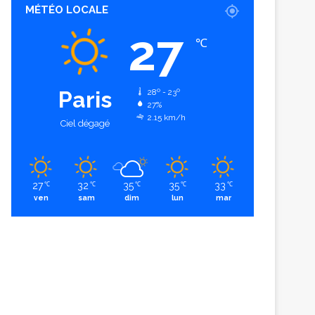
MÉTÉO LOCALE
27
℃
Paris
28º - 23º
27%
2.15 km/h
Ciel dégagé
27
32
35
35
33
℃
℃
℃
℃
℃
ven
sam
dim
lun
mar