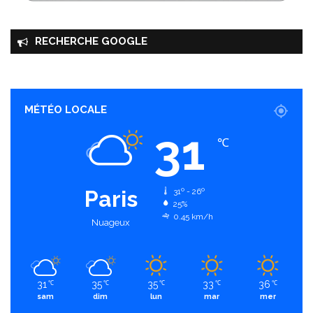
RECHERCHE GOOGLE
MÉTÉO LOCALE
31
℃
Paris
31º - 26º
25%
0.45 km/h
Nuageux
31
35
35
33
36
℃
℃
℃
℃
℃
sam
dim
lun
mar
mer