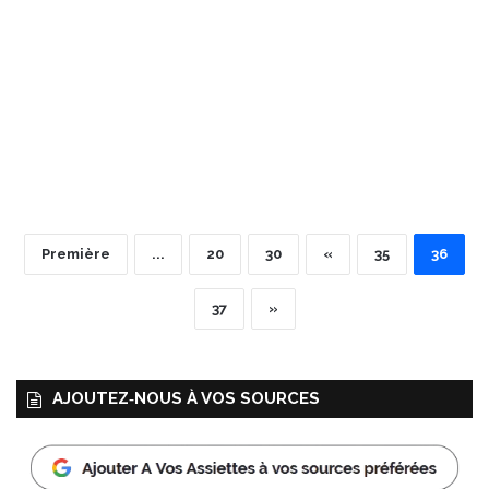
Première
...
20
30
«
35
36
37
»
AJOUTEZ‑NOUS À VOS SOURCES