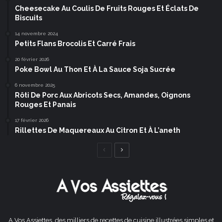
Cheesecake Au Coulis De Fruits Rouges Et Éclats De
Biscuits
14 novembre 2024
Petits Flans Brocolis Et Carré Frais
20 février 2026
Poke Bowl Au Thon Et À La Sauce Soja Sucrée
6 novembre 2025
Rôti De Porc Aux Abricots Secs, Amandes, Oignons
Rouges Et Panais
17 février 2026
Rillettes De Maquereaux Au Citron Et À L’aneth
Page
Page
précédente
suivante
A Vos Assiettes, des milliers de recettes de cuisine illustrées simples et