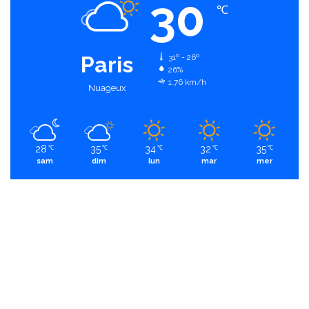
30
℃
Paris
31º - 26º
26%
1.76 km/h
Nuageux
28
35
34
32
35
℃
℃
℃
℃
℃
sam
dim
lun
mar
mer