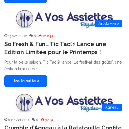
Art de Vivre
15 avril 2012
0
12 048
So Fresh & Fun… Tic Tac® Lance une
Édition Limitée pour le Printemps !
Pour la belle saison, Tic Tac® lance "Le festival des goûts", une
édition limitée de…
Lire la suite »
Agneau
8 janvier 2011
0
3 819
Crumble d’Agneau à la Ratatouille Confite