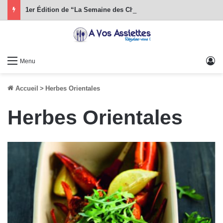
1er Édition de “La Semaine des Chefs” du 19 au 24 octobre 2026
S
Menu
Accueil
>
Herbes Orientales
Herbes Orientales