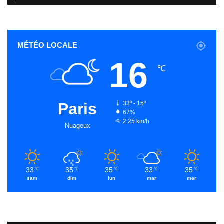
MÉTÉO LOCALE
16
℃
Paris
33º - 15º
67%
2.25 km/h
Nuageux
33
35
35
33
35
℃
℃
℃
℃
℃
sam
dim
lun
mar
mer