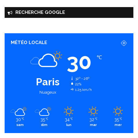
RECHERCHE GOOGLE
MÉTÉO LOCALE
30
℃
Paris
32º - 26º
22%
1.25 km/h
Nuageux
30
35
34
32
35
℃
℃
℃
℃
℃
sam
dim
lun
mar
mer