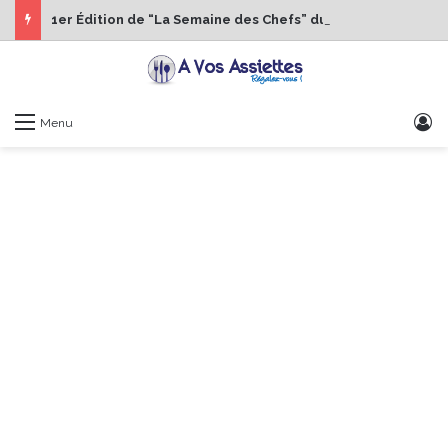
1er Édition de “La Semaine des Chefs” du 19 au 24 octobre 2026
S
Menu