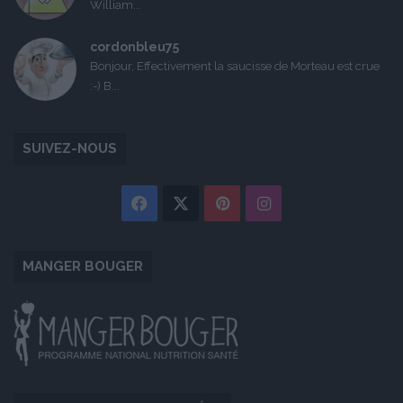
William...
cordonbleu75
Bonjour, Effectivement la saucisse de Morteau est crue
:-) B...
SUIVEZ-NOUS
Facebook
X
Pinterest
Instagram
MANGER BOUGER