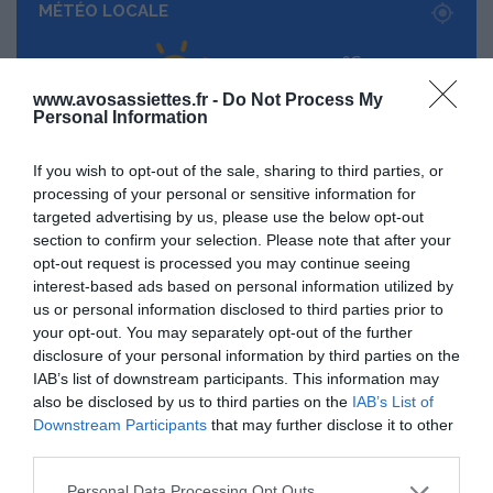
MÉTÉO LOCALE
17
℃
www.avosassiettes.fr -
Do Not Process My
Personal Information
Paris
27º - 17º
67%
If you wish to opt-out of the sale, sharing to third parties, or
0.45 km/h
Ciel dégagé
processing of your personal or sensitive information for
targeted advertising by us, please use the below opt-out
section to confirm your selection. Please note that after your
opt-out request is processed you may continue seeing
interest-based ads based on personal information utilized by
27
33
35
35
34
℃
℃
℃
℃
℃
ven
sam
dim
lun
mar
us or personal information disclosed to third parties prior to
your opt-out. You may separately opt-out of the further
disclosure of your personal information by third parties on the
IAB’s list of downstream participants. This information may
also be disclosed by us to third parties on the
IAB’s List of
Downstream Participants
that may further disclose it to other
third parties.
Please note that this website/app uses one or more Google
Personal Data Processing Opt Outs