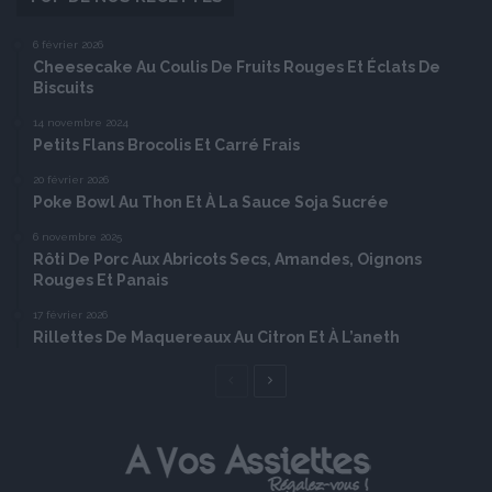
6 février 2026
Cheesecake Au Coulis De Fruits Rouges Et Éclats De
Biscuits
14 novembre 2024
Petits Flans Brocolis Et Carré Frais
20 février 2026
Poke Bowl Au Thon Et À La Sauce Soja Sucrée
6 novembre 2025
Rôti De Porc Aux Abricots Secs, Amandes, Oignons
Rouges Et Panais
17 février 2026
Rillettes De Maquereaux Au Citron Et À L’aneth
Page
Page
précédente
suivante