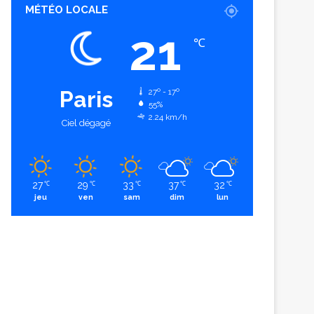
MÉTÉO LOCALE
21
℃
Paris
27º - 17º
55%
2.24 km/h
Ciel dégagé
27
29
33
37
32
℃
℃
℃
℃
℃
jeu
ven
sam
dim
lun