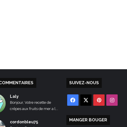
COMMENTAIRES
SUIVEZ-NOUS
Laly
Facebook
X
Pinterest
Inst
Bonjour, Votre recette de
crêpes aux fruits de mer a l...
MANGER BOUGER
cordonbleu75