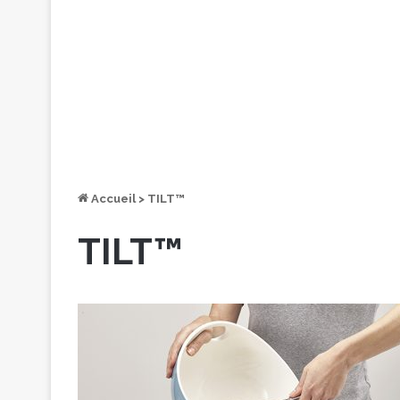
Accueil
>
TILT™
TILT™