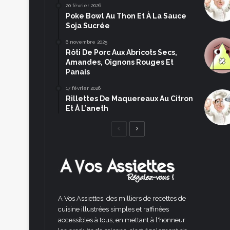
20 février 2026
Poke Bowl Au Thon Et À La Sauce
Soja Sucrée
6 novembre 2025
Rôti De Porc Aux Abricots Secs,
Amandes, Oignons Rouges Et
Panais
17 février 2026
Rillettes De Maquereaux Au Citron
Et À L’aneth
Page
Page
précédente
suivante
A Vos Assiettes, des milliers de recettes de
cuisine illustrées simples et raffinées
accessibles à tous, en mettant à l'honneur