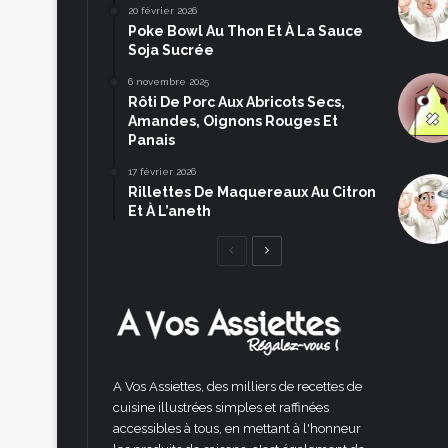
20 février 2026
Poke Bowl Au Thon Et À La Sauce
Soja Sucrée
6 novembre 2025
Rôti De Porc Aux Abricots Secs,
Amandes, Oignons Rouges Et
Panais
17 février 2026
Rillettes De Maquereaux Au Citron
Et À L’aneth
Page
Page
précédente
suivante
A Vos Assiettes, des milliers de recettes de
cuisine illustrées simples et raffinées
accessibles à tous, en mettant à l'honneur