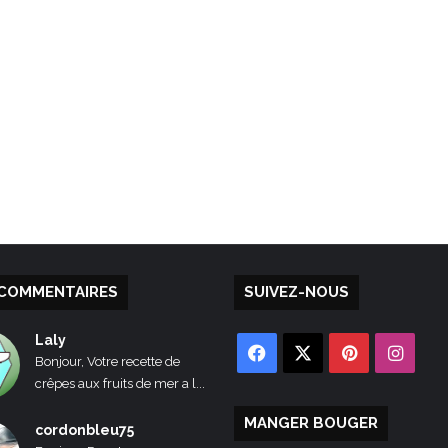
COMMENTAIRES
SUIVEZ-NOUS
Laly
Facebook
X
Pinterest
Inst
Bonjour, Votre recette de
crêpes aux fruits de mer a l...
MANGER BOUGER
cordonbleu75