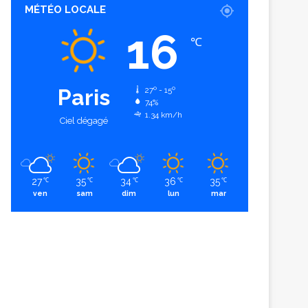
MÉTÉO LOCALE
16
℃
Paris
27º - 15º
74%
1.34 km/h
Ciel dégagé
27
35
34
36
35
℃
℃
℃
℃
℃
ven
sam
dim
lun
mar