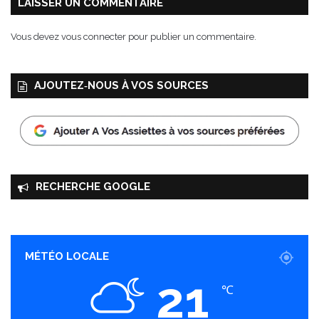
e
LAISSER UN COMMENTAIRE
2
0
Vous devez
vous connecter
pour publier un commentaire.
1
4
à
AJOUTEZ‑NOUS À VOS SOURCES
P
a
r
i
s
RECHERCHE GOOGLE
MÉTÉO LOCALE
21
℃