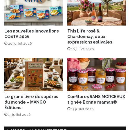
e
L
e
m
e
Les nouvelles innovations
This Life rosé &
r
COSTA 2026
Chardonnay, deux
c
expressions estivales
20 juillet 2026
r
16 juillet 2026
e
d
i
1
0
s
e
p
Le grand livre des apéros
Confitures SANS MORCEAUX
t
du monde – MANGO
signée Bonne maman®
e
Éditions
13 juillet 2026
m
15 juillet 2026
b
r