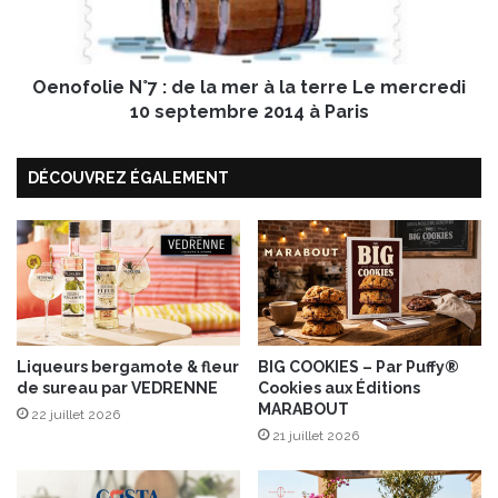
n
l
T
i
i
e
p
Oenofolie N°7 : de la mer à la terre Le mercredi
N
i
°
10 septembre 2014 à Paris
a
7
k
:
DÉCOUVREZ ÉGALEMENT
d
e
l
a
m
e
r
à
l
Liqueurs bergamote & fleur
BIG COOKIES – Par Puffy®
de sureau par VEDRENNE
Cookies aux Éditions
a
MARABOUT
t
22 juillet 2026
e
21 juillet 2026
r
r