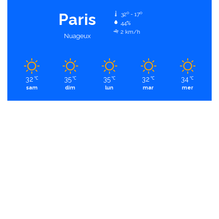
Paris
32º - 17º
44%
2 km/h
Nuageux
32
35
35
32
34
℃
℃
℃
℃
℃
sam
dim
lun
mar
mer