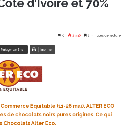
ôte d’Ivoire et 70%
0
2 336
2 minutes de lecture
Partager par Email
Imprimer
 Commerce Équitable (11-26 mai), ALTER ECO
es de chocolats noirs pures origines. Ce qui
s Chocolats Alter Eco.