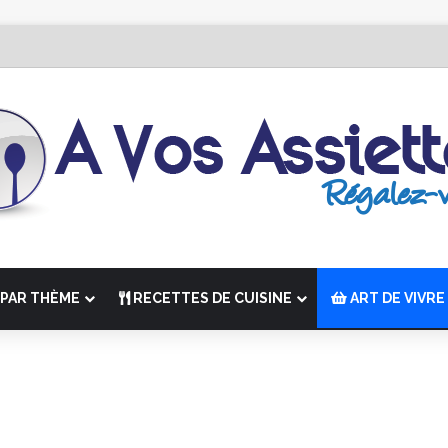
Édition de “La Semaine des Chefs” du 19 au 24 octobre 2026
PAR THÈME
RECETTES DE CUISINE
ART DE VIVRE