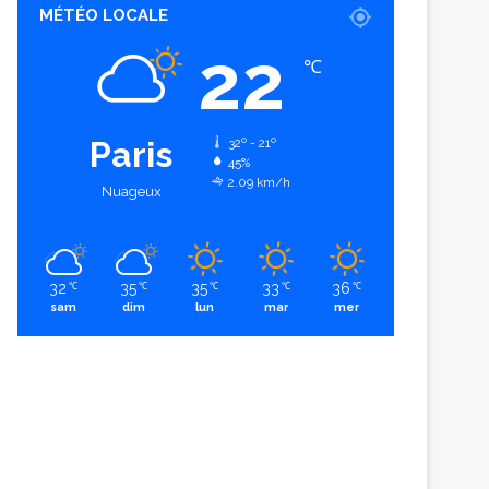
MÉTÉO LOCALE
22
℃
Paris
32º - 21º
45%
2.09 km/h
Nuageux
32
35
35
33
36
℃
℃
℃
℃
℃
sam
dim
lun
mar
mer