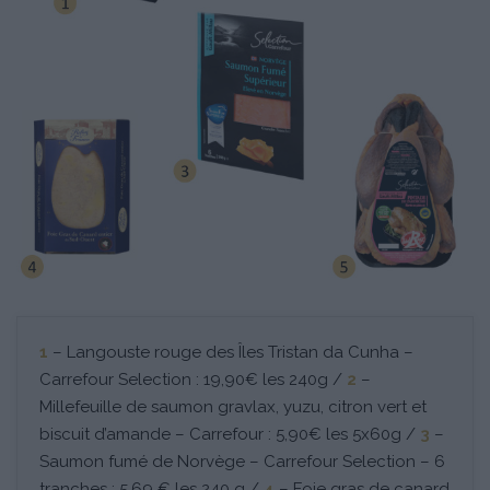
1
– Langouste rouge des Îles Tristan da Cunha –
Carrefour Selection : 19,90€ les 240g /
2
–
Millefeuille de saumon gravlax, yuzu, citron vert et
biscuit d’amande – Carrefour : 5,90€ les 5x60g /
3
–
Saumon fumé de Norvège – Carrefour Selection – 6
tranches : 5,69 € les 240 g /
4
– Foie gras de canard