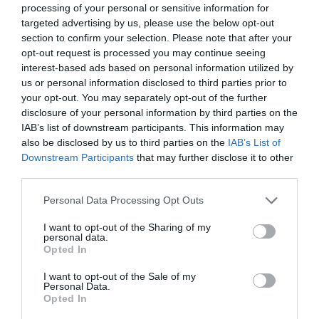
processing of your personal or sensitive information for
o
targeted advertising by us, please use the below opt-out
i
section to confirm your selection. Please note that after your
Soupe froide de betterave au fromage blanc
d
opt-out request is processed you may continue seeing
e
interest-based ads based on personal information utilized by
d
L
us or personal information disclosed to third parties prior to
e
a
your opt-out. You may separately opt-out of the further
b
s
disclosure of your personal information by third parties on the
e
é
IAB’s list of downstream participants. This information may
t
l
also be disclosed by us to third parties on the
IAB’s List of
t
e
Downstream Participants
that may further disclose it to other
e
c
third parties.
r
t
a
i
Please note that this website/app uses one or more Google
Personal Data Processing Opt Outs
v
La sélection Marque Repère pour un Noël festif
o
services and may gather and store information including but
e
n
& gourmand à prix Malin
not limited to your visit or usage behaviour. You may click to
I want to opt-out of the Sharing of my
personal data.
a
M
grant or deny consent to Google and its third-party tags to
Opted In
u
a
use your data for below specified purposes in below Google
DÉCOUVREZ ÉGALEMENT
f
r
consent section.
I want to opt-out of the Sale of my
r
q
Personal Data.
Opted In
o
u
m
e