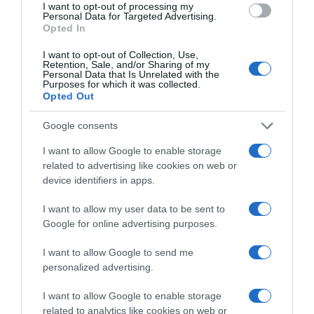
I want to opt-out of processing my
a
R
Personal Data for Targeted Advertising.
g
e
Opted In
e
p
b
è
I want to opt-out of Collection, Use,
Retention, Sale, and/or Sharing of my
l
r
Liqueurs bergamote & fleur
BIG COOKIES – Par Puffy®
Personal Data that Is Unrelated with the
de sureau par VEDRENNE
Cookies aux Éditions
a
e
Purposes for which it was collected.
MARABOUT
Opted Out
n
p
22 juillet 2026
c
o
21 juillet 2026
Google consents
u
r
I want to allow Google to enable storage
u
related to advertising like cookies on web or
n
device identifiers in apps.
N
o
I want to allow my user data to be sent to
ë
Google for online advertising purposes.
Les nouvelles innovations
This Life rosé &
l
COSTA 2026
Chardonnay, deux
f
I want to allow Google to send me
expressions estivales
20 juillet 2026
e
personalized advertising.
16 juillet 2026
s
t
I want to allow Google to enable storage
i
related to analytics like cookies on web or