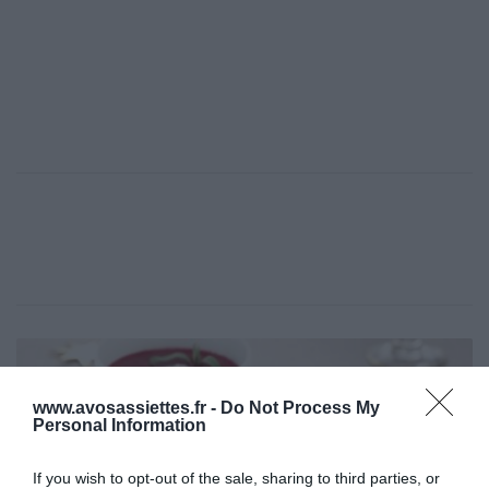
S
o
u
www.avosassiettes.fr -
Do Not Process My
p
Personal Information
e
f
If you wish to opt-out of the sale, sharing to third parties, or
r