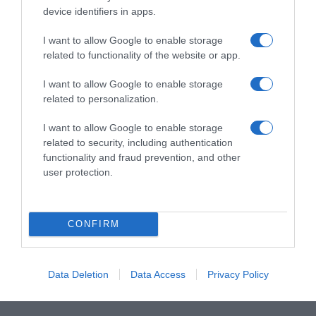
f
device identifiers in apps.
&
g
I want to allow Google to enable storage
o
related to functionality of the website or app.
u
Le grand livre des apéros
Confitures SANS MORCEAUX
r
I want to allow Google to enable storage
du monde – MANGO
signée Bonne maman®
m
Éditions
related to personalization.
13 juillet 2026
a
15 juillet 2026
n
I want to allow Google to enable storage
d
related to security, including authentication
à
LAISSER UN COMMENTAIRE
functionality and fraud prevention, and other
p
user protection.
r
Vous devez
vous connecter
pour publier un commentaire.
i
x
CONFIRM
M
AJOUTEZ‑NOUS À VOS SOURCES
a
l
i
Data Deletion
Data Access
Privacy Policy
n