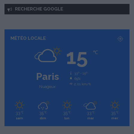
RECHERCHE GOOGLE
MÉTÉO LOCALE
15
℃
Paris
33º - 15º
69%
2.01 km/h
Nuageux
33
35
35
33
35
℃
℃
℃
℃
℃
sam
dim
lun
mar
mer