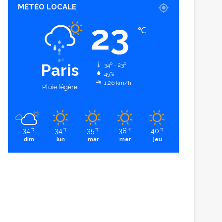
MÉTÉO LOCALE
23
℃
Paris
34º - 23º
45%
1.26 km/h
Pluie légère
34
34
35
38
40
℃
℃
℃
℃
℃
dim
lun
mar
mer
jeu