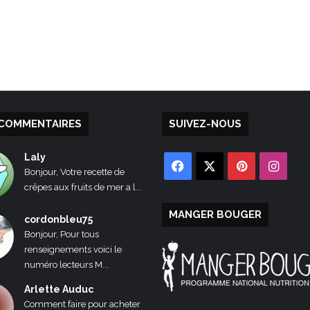
COMMENTAIRES
SUIVEZ-NOUS
Laly
Facebook
X
Pinterest
Inst
Bonjour, Votre recette de
crêpes aux fruits de mer a l...
MANGER BOUGER
cordonbleu75
Bonjour, Pour tous
renseignements voici le
numéro lecteurs M...
Arlette Auduc
Comment faire pour acheter