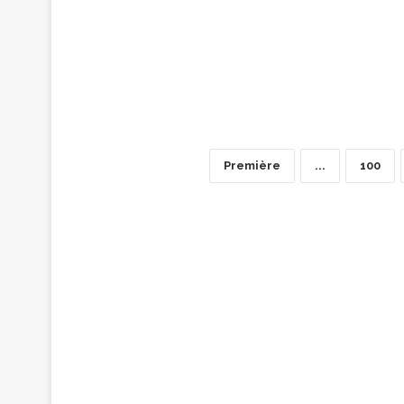
Première
...
100