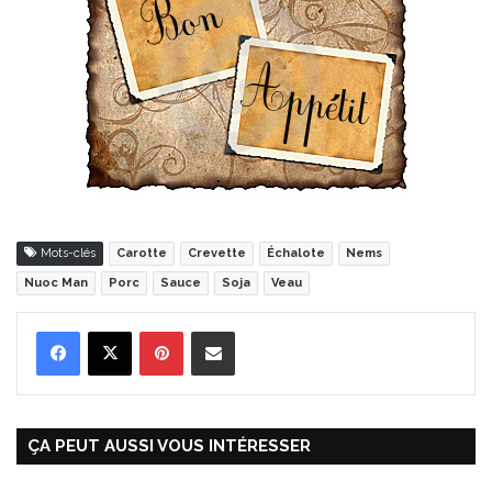
Mots-clés
Carotte
Crevette
Échalote
Nems
Nuoc Man
Porc
Sauce
Soja
Veau
Pinterest
Partager par Email
ÇA PEUT AUSSI VOUS INTÉRESSER