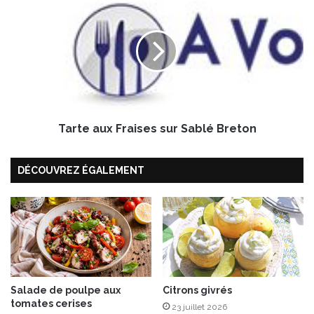
e
a
r
t
e
a
u
x
F
Tarte aux Fraises sur Sablé Breton
r
a
i
DÉCOUVREZ ÉGALEMENT
s
e
s
s
u
r
S
a
Salade de poulpe aux
Citrons givrés
b
tomates cerises
l
23 juillet 2026