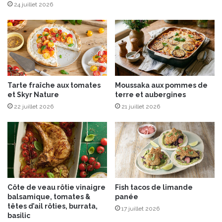
é
24 juillet 2026
B
r
e
t
o
n
Tarte fraîche aux tomates
Moussaka aux pommes de
et Skyr Nature
terre et aubergines
22 juillet 2026
21 juillet 2026
Côte de veau rôtie vinaigre
Fish tacos de limande
balsamique, tomates &
panée
têtes d’ail rôties, burrata,
17 juillet 2026
basilic