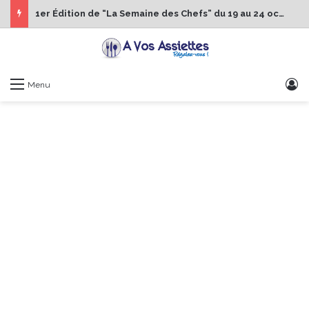
1er Édition de “La Semaine des Chefs” du 19 au 24 octobre 2026
S
Menu