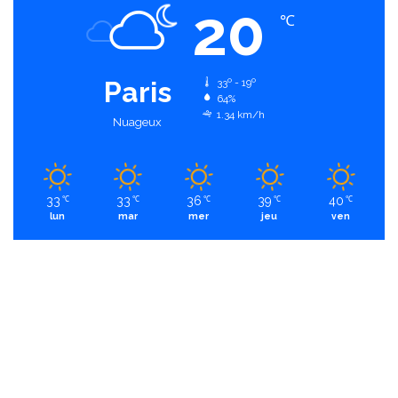
20
℃
Paris
33º - 19º
64%
1.34 km/h
Nuageux
33
33
36
39
40
℃
℃
℃
℃
℃
lun
mar
mer
jeu
ven