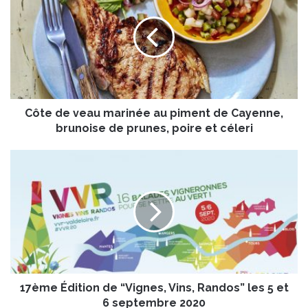
t
e
d
e
v
e
a
Côte de veau marinée au piment de Cayenne,
u
m
brunoise de prunes, poire et céleri
a
r
1
i
7
n
è
é
m
e
e
a
É
u
d
p
i
i
t
m
17ème Édition de “Vignes, Vins, Randos” les 5 et
i
e
o
6 septembre 2020