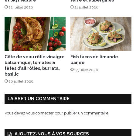
e
s
p
22 juillet 2026
21 juillet 2026
”
r
l
u
e
n
s
e
5
s
e
,
t
p
6
Côte de veau rôtie vinaigre
Fish tacos de limande
o
s
balsamique, tomates &
panée
i
e
têtes d’ail rôties, burrata,
17 juillet 2026
r
p
basilic
e
t
20 juillet 2026
e
e
t
m
c
b
LAISSER UN COMMENTAIRE
é
r
l
e
Vous devez
vous connecter
pour publier un commentaire.
e
2
r
0
i
2
AJOUTEZ‑NOUS À VOS SOURCES
0