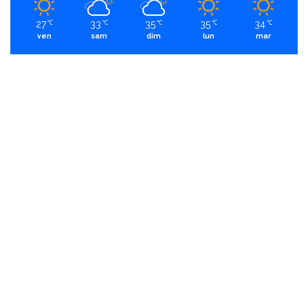
27
33
35
35
34
℃
℃
℃
℃
℃
ven
sam
dim
lun
mar