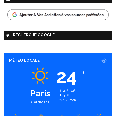
RECHERCHE GOOGLE
MÉTÉO LOCALE
24
℃
Paris
27º - 22º
44%
1.7 km/h
Ciel dégagé