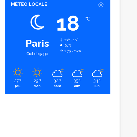
MÉTÉO LOCALE
18
℃
Paris
27º - 16º
67%
1.79 km/h
Ciel dégagé
27
29
32
35
34
℃
℃
℃
℃
℃
jeu
ven
sam
dim
lun