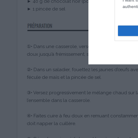
► 40 g de chocolat noir (pour les copeaux, faculta
authenti
► 1 pincée de sel
①• Dans une casserole, versez le lait et la crème. Aj
doux jusqu’à frémissement, sans faire bouillir.
②• Dans un saladier, fouettez les jaunes d’œufs av
fécule de maïs et la pincée de sel.
③• Versez progressivement le mélange chaud sur l
l’ensemble dans la casserole.
④• Faites cuire à feu doux en remuant constamment
doit napper la cuillère.