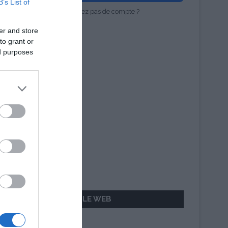
B’s List of
Vous n'avez pas de compte ?
er and store
to grant or
ed purposes
AILLEURS SUR LE WEB