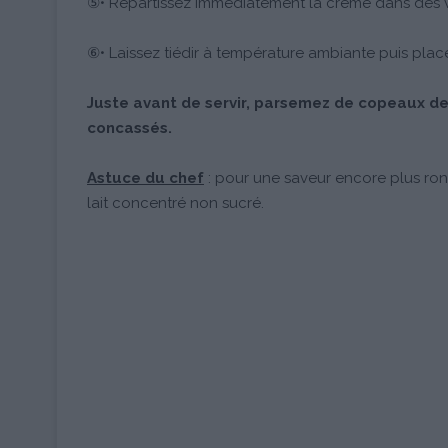
⑤• Répartissez immédiatement la crème dans des ve
⑥• Laissez tiédir à température ambiante puis plac
Juste avant de servir, parsemez de copeaux de
concassés.
Astuce du chef
: pour une saveur encore plus ron
lait concentré non sucré.