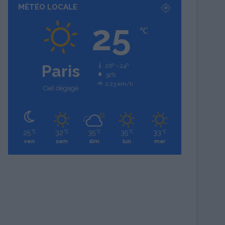
MÉTÉO LOCALE
25
℃
Paris
26º - 24º
32%
2.23 km/h
Ciel dégagé
25
32
35
35
33
℃
℃
℃
℃
℃
ven
sam
dim
lun
mar