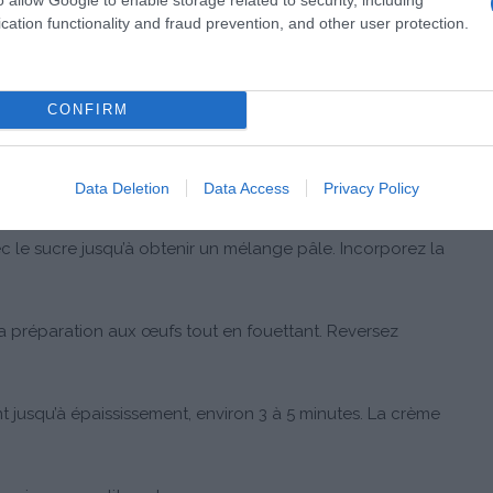
tif)
cation functionality and fraud prevention, and other user protection.
CONFIRM
outez le café soluble (ou l’espresso). Faites chauffer à feu
Data Deletion
Data Access
Privacy Policy
ec le sucre jusqu’à obtenir un mélange pâle. Incorporez la
a préparation aux œufs tout en fouettant. Reversez
 jusqu’à épaississement, environ 3 à 5 minutes. La crème