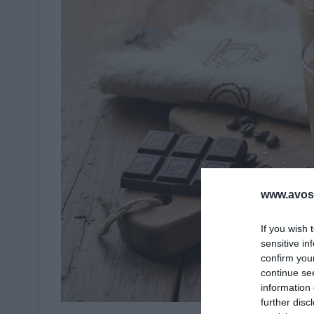
www.avosa
If you wish 
sensitive in
confirm you
continue se
information 
further disc
Crédit Phot