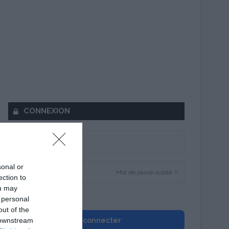
CONNEXION
sonal or
Mot de passe oublié ?
ection to
ou may
Se souvenir de moi
 personal
out of the
 downstream
Se connecter