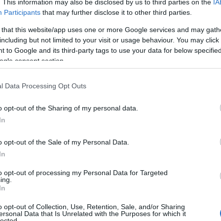
. This information may also be disclosed by us to third parties on the
IA
Participants
that may further disclose it to other third parties.
 that this website/app uses one or more Google services and may gath
including but not limited to your visit or usage behaviour. You may click 
 to Google and its third-party tags to use your data for below specifi
ogle consent section.
nnes
Temps de Préparation 10 Minutes
l Data Processing Opt Outs
0 Minutes
Réfrigération 2 Heures
o opt-out of the Sharing of my personal data.
In
o opt-out of the Sale of my Personal Data.
In
to opt-out of processing my Personal Data for Targeted
ing.
In
o opt-out of Collection, Use, Retention, Sale, and/or Sharing
ersonal Data that Is Unrelated with the Purposes for which it
lected.