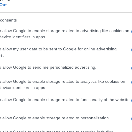
Out
consents
o allow Google to enable storage related to advertising like cookies on
evice identifiers in apps.
parfumée, inspirée des desserts de bistrot. Une
r finir le repas.
o allow my user data to be sent to Google for online advertising
s.
to allow Google to send me personalized advertising.
o allow Google to enable storage related to analytics like cookies on
evice identifiers in apps.
o allow Google to enable storage related to functionality of the website
o allow Google to enable storage related to personalization.
presso très fort
o allow Google to enable storage related to security, including