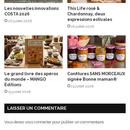
i
C
Les nouvelles innovations
This Life rosé &
o
a
COSTA 2026
Chardonnay, deux
n
n
expressions estivales
20 juillet 2026
a
16 juillet 2026
r
d
M
a
i
g
r
e
Le grand livre des apéros
Confitures SANS MORCEAUX
à
du monde – MANGO
signée Bonne maman®
l
Éditions
13 juillet 2026
a
15 juillet 2026
g
r
a
LAISSER UN COMMENTAIRE
i
n
Vous devez
vous connecter
pour publier un commentaire.
e