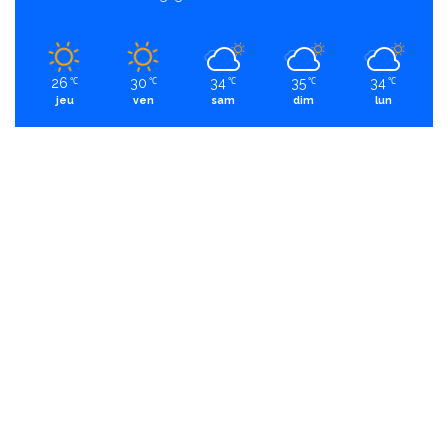
26
30
34
35
34
℃
℃
℃
℃
℃
jeu
ven
sam
dim
lun