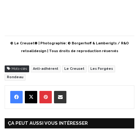
© Le Creuset® | Photographie: © Borgerhoff & Lamberigts / R&O
retoalldesign | Tous droits de reproduction réservés
Mots-clés
Anti-adhérent
Le Creuset
Les Forgées
Rondeau
Pinterest
Partager par Email
ÇA PEUT AUSSI VOUS INTÉRESSER