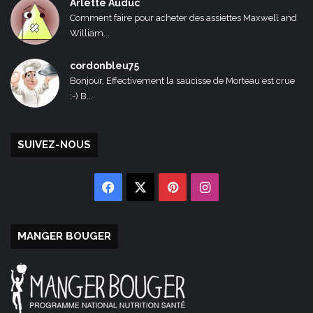
Arlette Auduc
Comment faire pour acheter des assiettes Maxwell and
William...
cordonbleu75
Bonjour, Effectivement la saucisse de Morteau est crue
:-) B...
SUIVEZ-NOUS
Facebook
X
Pinterest
Instagram
MANGER BOUGER