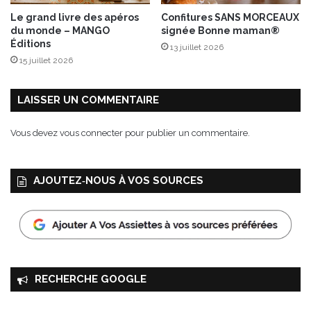
a
Le grand livre des apéros
Confitures SANS MORCEAUX
g
du monde – MANGO
signée Bonne maman®
n
Éditions
13 juillet 2026
e
15 juillet 2026
,
t
r
LAISSER UN COMMENTAIRE
o
m
Vous devez
vous connecter
pour publier un commentaire.
p
e
t
AJOUTEZ‑NOUS À VOS SOURCES
t
e
s
d
e
l
a
RECHERCHE GOOGLE
m
o