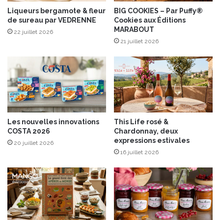
N
a
Liqueurs bergamote & fleur
BIG COOKIES – Par Puffy®
A
de sureau par VEDRENNE
Cookies aux Éditions
m
MARABOUT
U
b
22 juillet 2026
V
o
21 juillet 2026
é
u
l
r
o
s
c
b
e
r
C
a
u
i
Les nouvelles innovations
This Life rosé &
v
s
COSTA 2026
Chardonnay, deux
é
é
expressions estivales
20 juillet 2026
e
s
16 juillet 2026
1
a
0
u
a
C
n
h
s
a
m
p