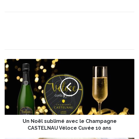
U
n
N
o
ë
l
s
u
b
Un Noël sublimé avec le Champagne
l
i
CASTELNAU Véloce Cuvée 10 ans
m