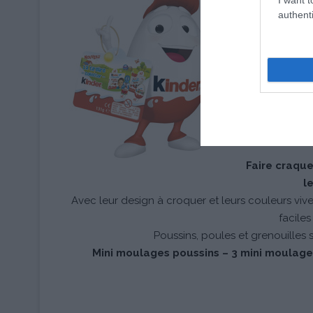
Le personnage
authenti
assortiment d
Kinder lapin,
Son secret : la
chocolats dég
Kinder mix Ki
Faire craque
l
Avec leur design à croquer et leurs couleurs vive
faciles
Poussins, poules et grenouilles s
Mini moulages poussins – 3 mini moulages