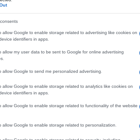
es.
Out
ir ?
consents
 €*
o allow Google to enable storage related to advertising like cookies on
evice identifiers in apps.
o allow my user data to be sent to Google for online advertising
pour fêter Pâques en famille ou entre amis
s.
ement conçu pour les fêtes de Pâques, le demi-
to allow Google to send me personalized advertising.
tager, pour des fêtes conviviales placées sous le
signe du plaisir.
o allow Google to enable storage related to analytics like cookies on
Kinder Chocolat ½ mètre
evice identifiers in apps.
3 boîtes de 8 barrettes :
300 g – 5,59 €*
o allow Google to enable storage related to functionality of the website
o allow Google to enable storage related to personalization.
llector avec le Kinder mix Kinderino
o allow Google to enable storage related to security, including