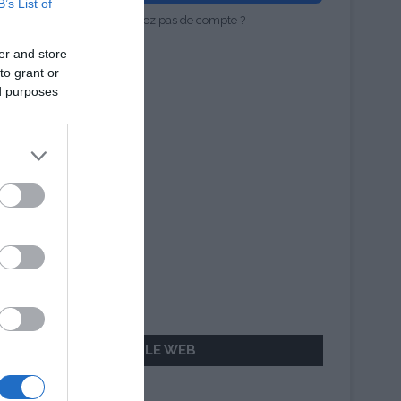
B’s List of
Vous n'avez pas de compte ?
er and store
to grant or
ed purposes
AILLEURS SUR LE WEB