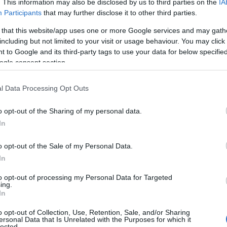
. This information may also be disclosed by us to third parties on the
IA
Participants
that may further disclose it to other third parties.
 that this website/app uses one or more Google services and may gath
including but not limited to your visit or usage behaviour. You may click 
 to Google and its third-party tags to use your data for below specifi
ogle consent section.
l Data Processing Opt Outs
o opt-out of the Sharing of my personal data.
In
 grand ! Cette année, les enfants partent à l’aventure
o opt-out of the Sale of my Personal Data.
e Pony
, à l’effigie de leurs héros favoris.
In
to opt-out of processing my Personal Data for Targeted
ing.
In
s Kinder Surprise
o opt-out of Collection, Use, Retention, Sale, and/or Sharing
s’habille de couleurs printanières et propose, parmi d’autres
ersonal Data that Is Unrelated with the Purposes for which it
lected.