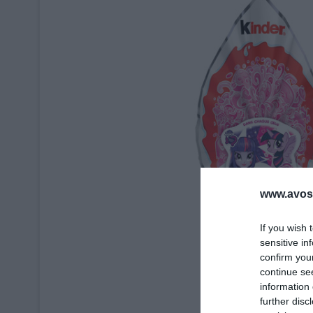
www.avosa
If you wish 
sensitive in
confirm you
continue se
information 
further disc