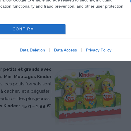
 iconique de Kinder, Kinderino, cache un
cation functionality and fraud prevention, and other user protection.
e chocolats Kinder : Kinder Chocolat, moulage
 Kinder Suprise et Kinder Schoko-Bons.
 figurine devient tirelire une fois tous les
CONFIRM
ustés !
nderino : 131 g – 10,99 €*
Data Deletion
Data Access
Privacy Policy
r petits et grands avec
es Mini Moulages Kinder
s, ces petits formats sont
 à cacher… et à déguster !
éduiront les plus jeunes !
 Kinder : 45 g – 1,99 €
*