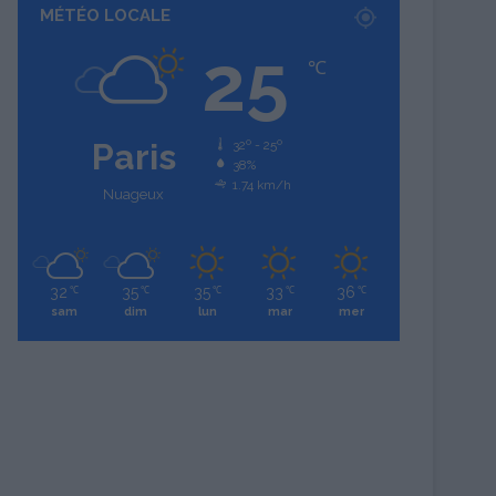
MÉTÉO LOCALE
25
℃
Paris
32º - 25º
38%
1.74 km/h
Nuageux
32
35
35
33
36
℃
℃
℃
℃
℃
sam
dim
lun
mar
mer