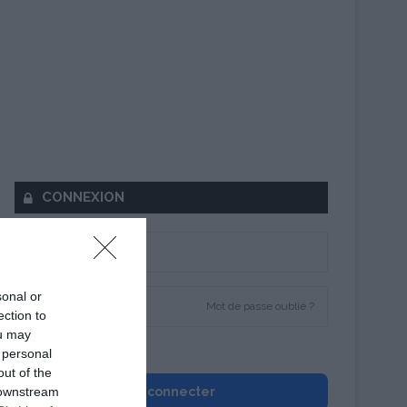
CONNEXION
sonal or
Mot de passe oublié ?
ection to
ou may
Se souvenir de moi
 personal
out of the
 downstream
Se connecter