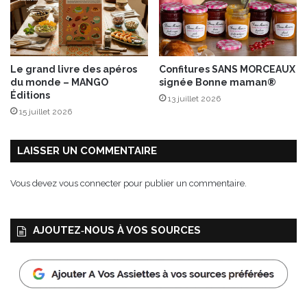
t
n
o
i
s
Le grand livre des apéros
Confitures SANS MORCEAUX
e
du monde – MANGO
signée Bonne maman®
t
Éditions
13 juillet 2026
t
15 juillet 2026
e
s
LAISSER UN COMMENTAIRE
Vous devez
vous connecter
pour publier un commentaire.
AJOUTEZ‑NOUS À VOS SOURCES