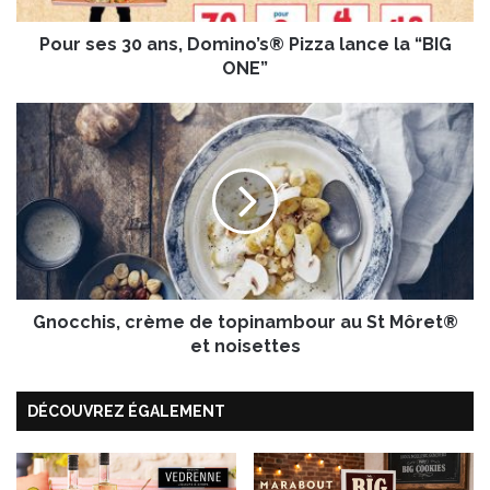
0
Pour ses 30 ans, Domino’s® Pizza lance la “BIG
a
n
ONE”
s
,
G
D
n
o
o
m
c
i
c
n
h
o
i
’
s
s
,
®
Gnocchis, crème de topinambour au St Môret®
c
P
r
et noisettes
i
è
z
m
z
DÉCOUVREZ ÉGALEMENT
e
a
d
l
e
a
t