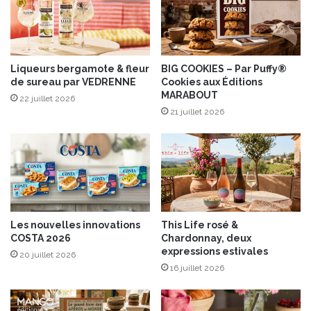
n
o
c
p
e
i
l
n
a
a
Liqueurs bergamote & fleur
BIG COOKIES – Par Puffy®
“
de sureau par VEDRENNE
Cookies aux Éditions
m
MARABOUT
B
b
22 juillet 2026
I
o
21 juillet 2026
G
u
O
r
N
a
E
u
”
S
t
M
Les nouvelles innovations
This Life rosé &
ô
COSTA 2026
Chardonnay, deux
r
expressions estivales
20 juillet 2026
e
16 juillet 2026
t
®
e