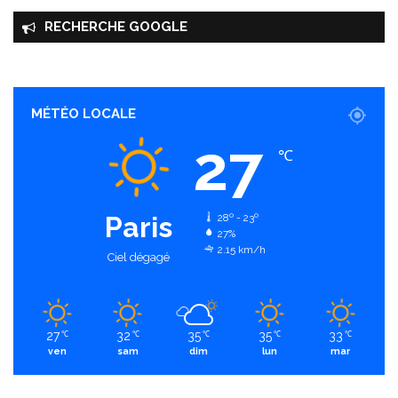
RECHERCHE GOOGLE
MÉTÉO LOCALE
27
℃
Paris
28º - 23º
27%
2.15 km/h
Ciel dégagé
27
32
35
35
33
℃
℃
℃
℃
℃
ven
sam
dim
lun
mar