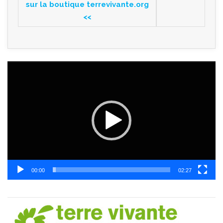
sur la boutique terrevivante.org
<<
Lecteur
vidéo
00:00
02:27