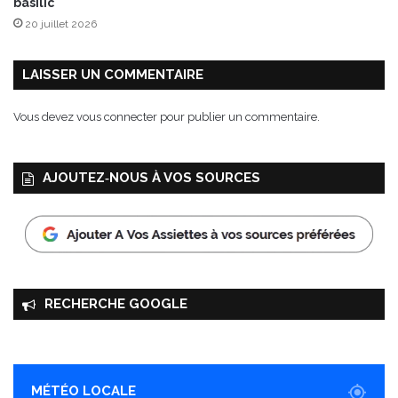
basilic
e
20 juillet 2026
d
e
s
LAISSER UN COMMENTAIRE
s
e
Vous devez
vous connecter
pour publier un commentaire.
r
t
s
AJOUTEZ‑NOUS À VOS SOURCES
a
v
e
c
d
e
s
RECHERCHE GOOGLE
G
o
u
r
m
MÉTÉO LOCALE