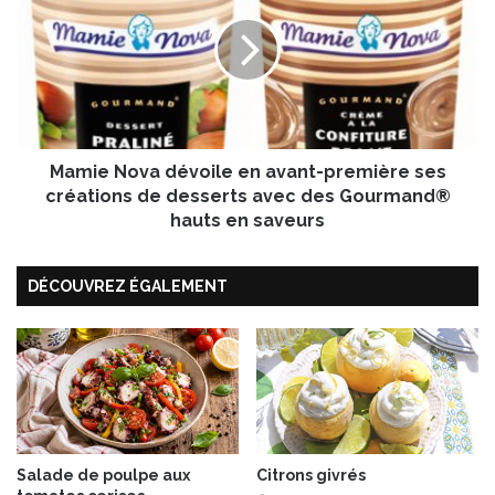
s
m
p
i
o
e
t
N
i
o
m
v
a
a
r
Mamie Nova dévoile en avant-première ses
d
r
é
créations de desserts avec des Gourmand®
o
v
hauts en saveurs
n
o
e
i
t
DÉCOUVREZ ÉGALEMENT
l
B
e
e
e
a
n
u
a
f
v
o
a
r
n
t
t
Salade de poulpe aux
Citrons givrés