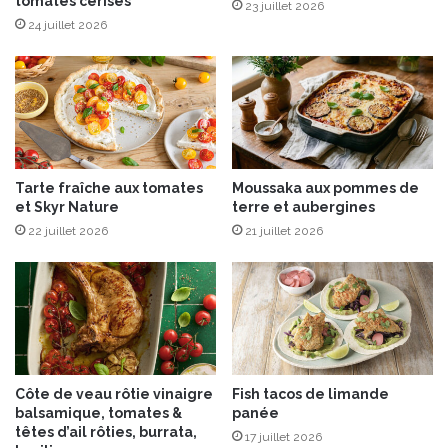
tomates cerises
-
23 juillet 2026
p
24 juillet 2026
r
e
m
i
è
r
e
Tarte fraîche aux tomates
Moussaka aux pommes de
s
et Skyr Nature
terre et aubergines
e
22 juillet 2026
21 juillet 2026
s
c
r
é
a
t
i
o
Côte de veau rôtie vinaigre
Fish tacos de limande
n
balsamique, tomates &
panée
s
têtes d’ail rôties, burrata,
17 juillet 2026
d