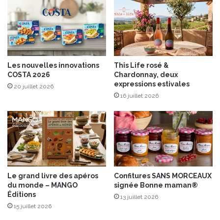
Les nouvelles innovations
This Life rosé &
COSTA 2026
Chardonnay, deux
expressions estivales
20 juillet 2026
16 juillet 2026
Le grand livre des apéros
Confitures SANS MORCEAUX
du monde – MANGO
signée Bonne maman®
Éditions
13 juillet 2026
15 juillet 2026