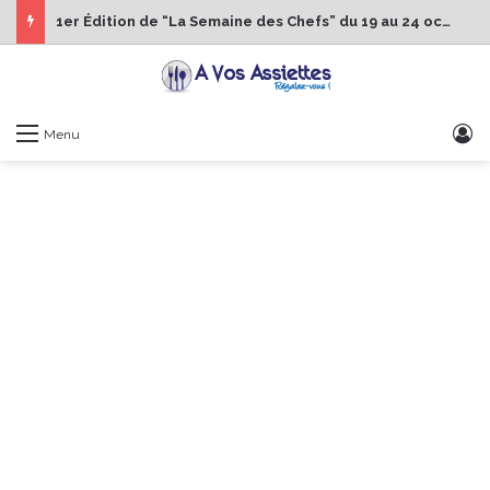
1er Édition de “La Semaine des Chefs” du 19 au 24 octobre 2026
S
Menu