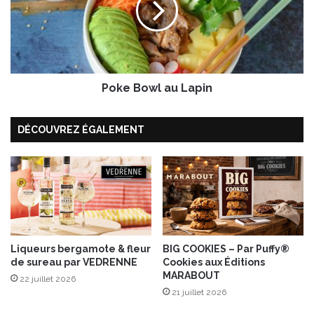
p
B
r
o
i
w
™
l
S
a
u
Poke Bowl au Lapin
u
n
L
G
a
DÉCOUVREZ ÉGALEMENT
o
p
l
i
d
n
Liqueurs bergamote & fleur
BIG COOKIES – Par Puffy®
de sureau par VEDRENNE
Cookies aux Éditions
MARABOUT
22 juillet 2026
21 juillet 2026