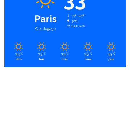
Paris
33º - 25º
32%
1.1 km/h
Ciel dégagé
33
32
33
36
39
℃
℃
℃
℃
℃
dim
lun
mar
mer
jeu