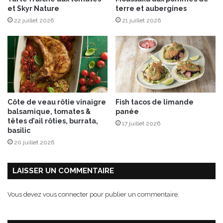
r
et Skyr Nature
terre et aubergines
p
é
é
22 juillet 2026
21 juillet 2026
g
t
i
i
o
l
n
l
a
e
u
r
x
l
!
Côte de veau rôtie vinaigre
Fish tacos de limande
e
balsamique, tomates &
panée
s
têtes d’ail rôties, burrata,
17 juillet 2026
p
basilic
a
20 juillet 2026
p
i
l
LAISSER UN COMMENTAIRE
l
e
Vous devez
vous connecter
pour publier un commentaire.
s
!