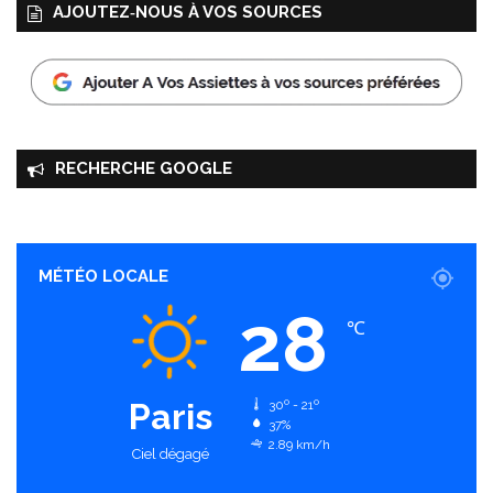
AJOUTEZ‑NOUS À VOS SOURCES
RECHERCHE GOOGLE
MÉTÉO LOCALE
28
℃
Paris
30º - 21º
37%
2.89 km/h
Ciel dégagé