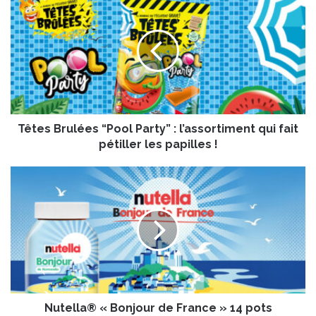
ê
t
e
s
B
r
u
l
Têtes Brulées “Pool Party” : l’assortiment qui fait
é
e
pétiller les papilles !
s
“
N
P
u
o
t
o
e
l
l
P
l
a
a
r
®
t
«
y
Nutella® « Bonjour de France » 14 pots
B