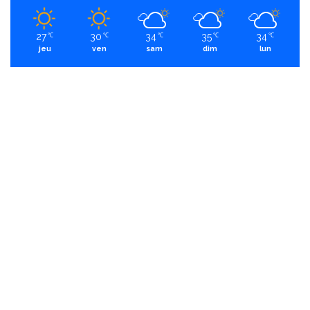
27
30
34
35
34
℃
℃
℃
℃
℃
jeu
ven
sam
dim
lun