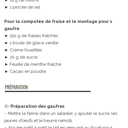
► 15 g de beurre
► 1 pincée de sel
Pour la compotée de fraise et le montage pour 1
gaufre
► 150 g de fraises fraîches
► 1 boule de glace vanille
► Crème fouettée
► 20 g de sucre
► Feuille de menthe fraîche
► Cacao en poudre
①•
Préparation des gaufres
– Mettre la farine dans un saladier, y ajouter le sucre, les
jaunes d'œufs et le beurre ramolli.
– Ajouter petit à petit le lait en remuant au fouet pour