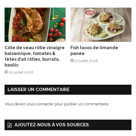
e
o
s
i
d
r
e
d
t
e
e
t
r
o
Côte de veau rôtie vinaigre
Fish tacos de limande
r
u
balsamique, tomates &
panée
e
t
têtes d’ail rôties, burrata,
17 juillet 2026
e
e
basilic
t
s
20 juillet 2026
p
l
e
e
t
s
LAISSER UN COMMENTAIRE
i
c
t
o
Vous devez
vous connecter
pour publier un commentaire.
s
u
p
l
o
e
AJOUTEZ‑NOUS À VOS SOURCES
i
u
s
r