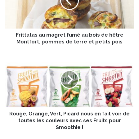
t
a
t
a
s
Frittatas au magret fumé au bois de hêtre
a
u
Montfort, pommes de terre et petits pois
m
a
R
g
o
r
u
e
g
t
e
f
,
u
O
m
r
é
a
a
Rouge, Orange, Vert, Picard nous en fait voir de
n
u
g
toutes les couleurs avec ses Fruits pour
b
e
Smoothie !
o
,
i