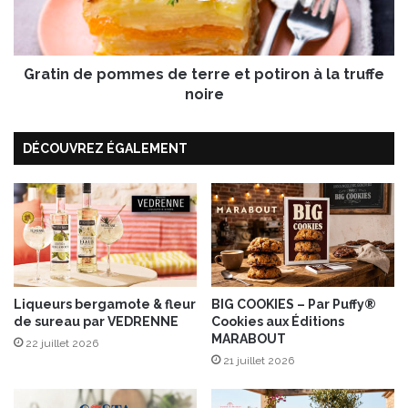
r
d
e
e
r
p
â
Gratin de pommes de terre et potiron à la truffe
o
p
m
noire
é
m
I
e
G
DÉCOUVREZ ÉGALEMENT
s
P
d
F
e
r
t
a
e
n
r
c
r
e
e
E
e
Liqueurs bergamote & fleur
BIG COOKIES – Par Puffy®
n
de sureau par VEDRENNE
Cookies aux Éditions
t
MARABOUT
t
p
22 juillet 2026
r
o
21 juillet 2026
e
t
m
i