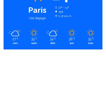
Paris
27º - 13º
79%
2.16 km/h
Ciel dégagé
27
35
34
36
35
℃
℃
℃
℃
℃
ven
sam
dim
lun
mar