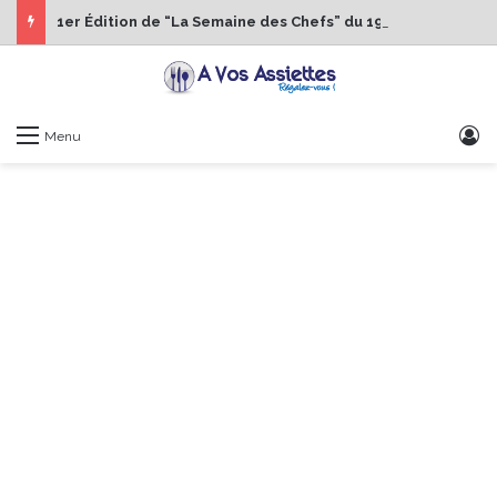
1er Édition de “La Semaine des Chefs” du 19 au 24 octobre 2026
S
Menu