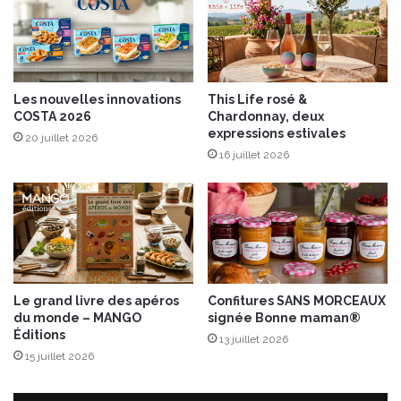
o
r
n
o
t
n
à
l
Les nouvelles innovations
This Life rosé &
a
COSTA 2026
Chardonnay, deux
t
expressions estivales
20 juillet 2026
r
16 juillet 2026
u
f
f
e
n
o
i
r
Le grand livre des apéros
Confitures SANS MORCEAUX
e
du monde – MANGO
signée Bonne maman®
Éditions
13 juillet 2026
15 juillet 2026