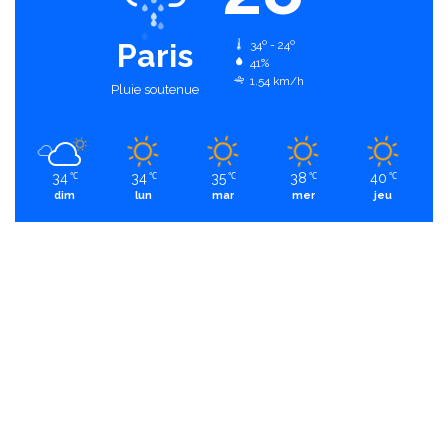
Paris
34º - 24º
41%
1.54 km/h
Pluie soutenue
34
34
35
38
40
℃
℃
℃
℃
℃
dim
lun
mar
mer
jeu