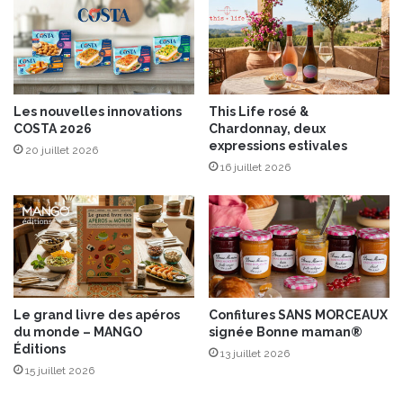
a
u
l
é
j
a
Les nouvelles innovations
This Life rosé &
d
COSTA 2026
Chardonnay, deux
e
expressions estivales
20 juillet 2026
s
16 juillet 2026
”
,
d
u
1
3
a
u
Le grand livre des apéros
Confitures SANS MORCEAUX
1
du monde – MANGO
signée Bonne maman®
5
Éditions
13 juillet 2026
d
15 juillet 2026
é
c