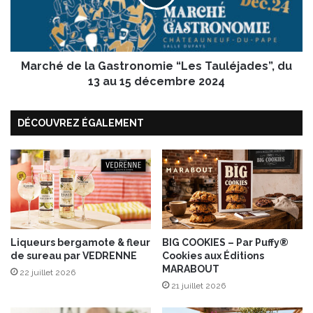
a
é
t
d
e
e
d
l
o
Marché de la Gastronomie “Les Tauléjades”, du
a
u
G
13 au 15 décembre 2024
c
a
e
s
DÉCOUVREZ ÉGALEMENT
e
t
t
r
c
o
h
n
è
o
v
m
r
i
e
e
f
“
Liqueurs bergamote & fleur
BIG COOKIES – Par Puffy®
de sureau par VEDRENNE
Cookies aux Éditions
r
L
MARABOUT
a
e
22 juillet 2026
i
s
21 juillet 2026
s
T