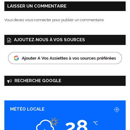
e
LAISSER UN COMMENTAIRE
m
b
Vous devez
vous connecter
pour publier un commentaire.
r
e
2
AJOUTEZ‑NOUS À VOS SOURCES
0
2
4
RECHERCHE GOOGLE
MÉTÉO LOCALE
28
℃