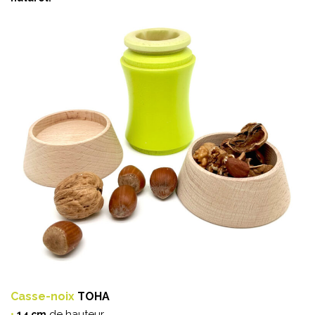
Casse-noix
TOHA
•
de hauteur.
14 cm