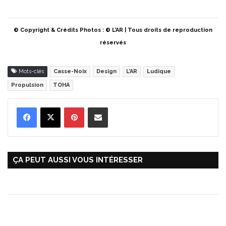
© Copyright & Crédits Photos : © L’AR | Tous droits de reproduction
réservés
Mots-clés
Casse-Noix
Design
L’AR
Ludique
Propulsion
TOHA
Pinterest
Partager par Email
ÇA PEUT AUSSI VOUS INTÉRESSER