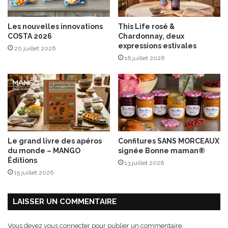
n
d
Les nouvelles innovations
This Life rosé &
i
COSTA 2026
Chardonnay, deux
t
expressions estivales
20 juillet 2026
l
16 juillet 2026
o
n
g
s
u
r
v
o
Le grand livre des apéros
Confitures SANS MORCEAUX
u
du monde – MANGO
signée Bonne maman®
s
Éditions
13 juillet 2026
!
15 juillet 2026
LAISSER UN COMMENTAIRE
Vous devez
vous connecter
pour publier un commentaire.