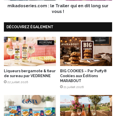
r
mikadoseries.com : le Trailer qui en dit long sur
i
e
vous !
s
.
DÉCOUVREZ ÉGALEMENT
c
o
m
:
l
e
T
r
a
Liqueurs bergamote & fleur
BIG COOKIES – Par Puffy®
de sureau par VEDRENNE
Cookies aux Éditions
i
MARABOUT
l
22 juillet 2026
e
21 juillet 2026
r
q
u
i
e