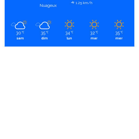
1.25 km/h
Nuageux
30
35
34
32
35
℃
℃
℃
℃
℃
sam
dim
lun
mar
mer