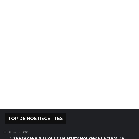
TOP DE NOS RECETTES
6 février 2026
Cheesecake Au Coulis De Fruits Rouges Et Éclats De