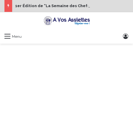
1er Édition de “La Semaine des Chefs” du 19 au 24 octobre 2026
S
Menu