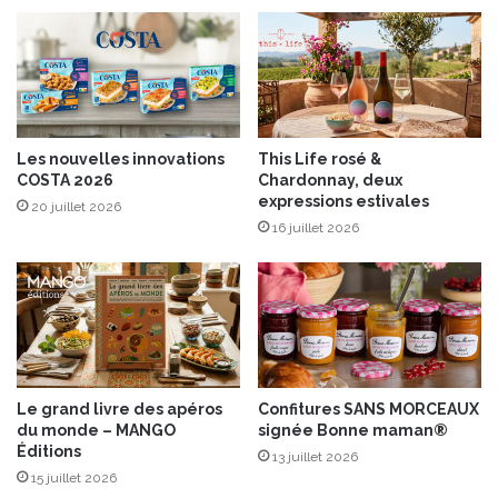
n
s
e
t
a
u
x
o
Les nouvelles innovations
This Life rosé &
l
COSTA 2026
Chardonnay, deux
i
expressions estivales
20 juillet 2026
v
16 juillet 2026
e
s
M
a
n
z
a
n
Le grand livre des apéros
Confitures SANS MORCEAUX
i
du monde – MANGO
signée Bonne maman®
l
Éditions
13 juillet 2026
l
15 juillet 2026
a