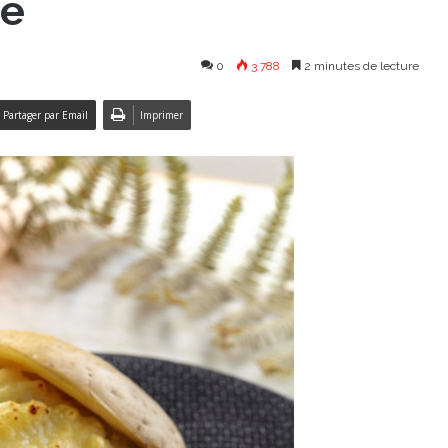
ue
0
3 788
2 minutes de lecture
Partager par Email
Imprimer