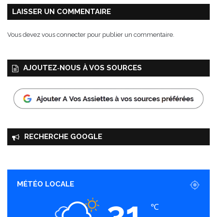
i
c
LAISSER UN COMMENTAIRE
l
u
2
v
Vous devez
vous connecter
pour publier un commentaire.
0
é
1
e
8
2
AJOUTEZ‑NOUS À VOS SOURCES
!
0
1
7
RECHERCHE GOOGLE
MÉTÉO LOCALE
31
℃