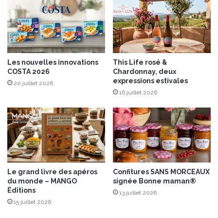
1
e
4
b
d
l
é
a
c
n
e
c
Les nouvelles innovations
This Life rosé &
m
s
COSTA 2026
Chardonnay, deux
b
“
expressions estivales
20 juillet 2026
r
P
16 juillet 2026
e
e
2
r
0
r
1
i
7
e
a
r
u
-
1
J
Le grand livre des apéros
Confitures SANS MORCEAUX
e
o
du monde – MANGO
signée Bonne maman®
r
u
Éditions
13 juillet 2026
a
ë
15 juillet 2026
v
t
r
”