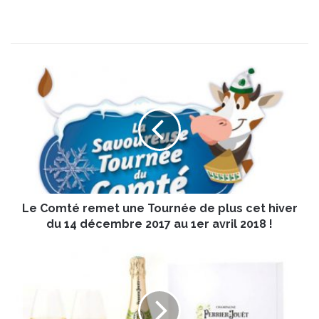
L
e
C
o
m
t
é
r
e
Le Comté remet une Tournée de plus cet hiver
m
e
du 14 décembre 2017 au 1er avril 2018 !
t
u
C
n
o
e
f
T
f
o
r