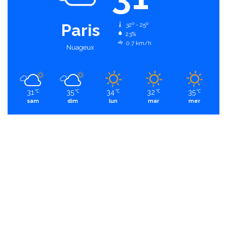
Paris
32º - 25º
23%
0.7 km/h
Nuageux
31
35
34
32
35
℃
℃
℃
℃
℃
sam
dim
lun
mar
mer