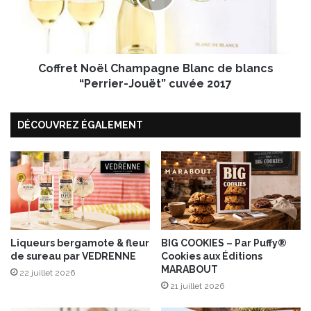
u
e
r
t
n
N
é
o
e
Coffret Noël Champagne Blanc de blancs
ë
d
l
“Perrier-Jouët” cuvée 2017
e
C
p
h
l
DÉCOUVREZ ÉGALEMENT
a
u
m
s
p
c
a
e
g
t
n
h
e
i
B
v
l
Liqueurs bergamote & fleur
BIG COOKIES – Par Puffy®
e
de sureau par VEDRENNE
Cookies aux Éditions
a
MARABOUT
r
n
22 juillet 2026
d
c
21 juillet 2026
u
d