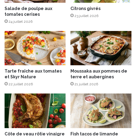
E
o
n
Salade de poulpe aux
Citrons givrés
e
tomates cerises
t
t
23 juillet 2026
r
t
24 juillet 2026
e
h
m
é
o
m
n
a
t
t
c
h
Tarte fraîche aux tomates
Moussaka aux pommes de
a
et Skyr Nature
terre et aubergines
22 juillet 2026
21 juillet 2026
Côte de veau rôtie vinaigre
Fish tacos de limande