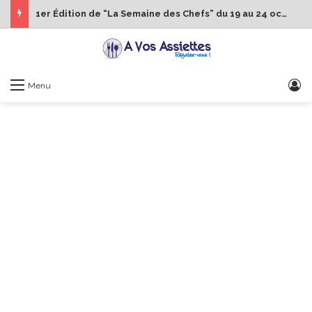
1er Édition de “La Semaine des Chefs” du 19 au 24 octobre 2026
S
Menu