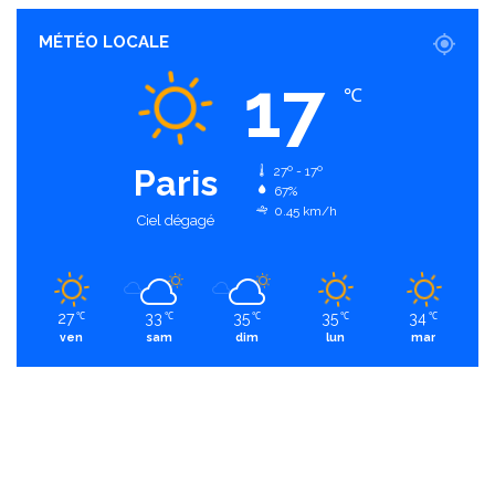
MÉTÉO LOCALE
17
℃
Paris
27º - 17º
67%
0.45 km/h
Ciel dégagé
27
33
35
35
34
℃
℃
℃
℃
℃
ven
sam
dim
lun
mar