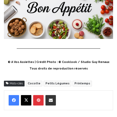
© A Vos Assiettes | Crédit Photo : © Cooklook / Studio Guy Renaux
Tous droits de reproduction réservés
Mots-clés
Cocotte
Petits Légumes
Printemps
Pinterest
Partager par Email