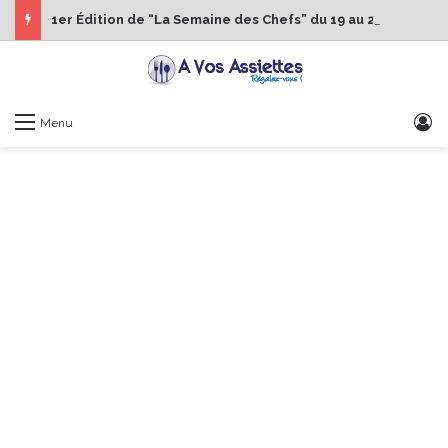
1er Édition de “La Semaine des Chefs” du 19 au 24 octobre 2026
S
Menu