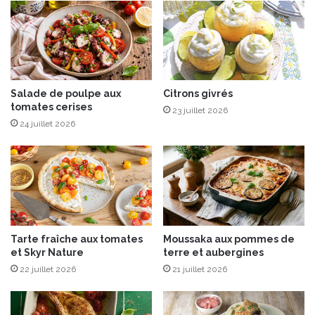
e
n
t
s
a
p
u
i
x
r
o
a
l
Salade de poulpe aux
Citrons givrés
t
tomates cerises
i
i
23 juillet 2026
v
o
24 juillet 2026
e
n
s
J
M
a
a
p
n
o
z
n
a
a
Tarte fraîche aux tomates
Moussaka aux pommes de
n
i
et Skyr Nature
terre et aubergines
i
s
22 juillet 2026
21 juillet 2026
l
e
l
a