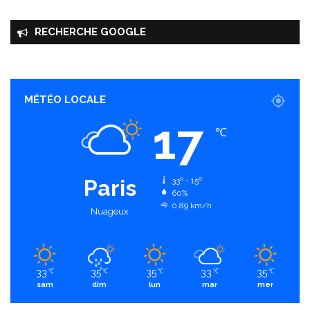
RECHERCHE GOOGLE
MÉTÉO LOCALE
17
℃
Paris
33º - 15º
60%
0.89 km/h
Nuageux
33
35
35
33
35
℃
℃
℃
℃
℃
sam
dim
lun
mar
mer