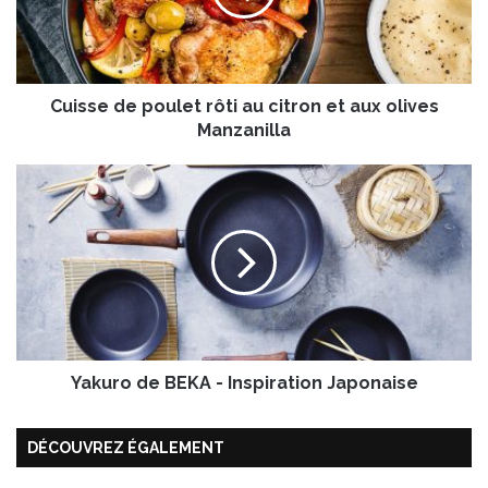
e
d
e
p
Cuisse de poulet rôti au citron et aux olives
o
u
Manzanilla
l
e
Y
t
a
r
k
ô
u
t
r
i
o
a
d
u
e
c
B
i
Yakuro de BEKA - Inspiration Japonaise
E
t
K
r
A
DÉCOUVREZ ÉGALEMENT
o
-
n
I