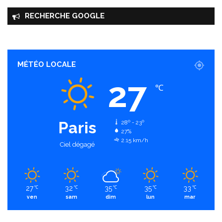
RECHERCHE GOOGLE
MÉTÉO LOCALE
27
℃
Paris
28º - 23º
27%
2.15 km/h
Ciel dégagé
27
32
35
35
33
℃
℃
℃
℃
℃
ven
sam
dim
lun
mar