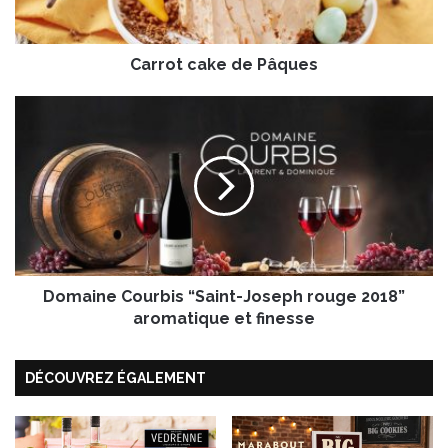
c
a
k
Carrot cake de Pâques
e
d
e
D
P
o
â
m
q
a
u
i
e
n
s
e
C
o
Domaine Courbis “Saint-Joseph rouge 2018”
u
r
aromatique et finesse
b
i
DÉCOUVREZ ÉGALEMENT
s
“
S
a