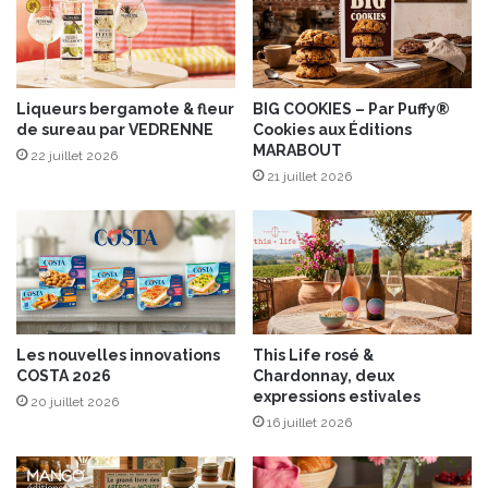
i
n
t
-
J
Liqueurs bergamote & fleur
BIG COOKIES – Par Puffy®
de sureau par VEDRENNE
Cookies aux Éditions
o
MARABOUT
s
22 juillet 2026
e
21 juillet 2026
p
h
r
o
u
g
e
Les nouvelles innovations
This Life rosé &
2
COSTA 2026
Chardonnay, deux
0
expressions estivales
20 juillet 2026
1
16 juillet 2026
8
”
a