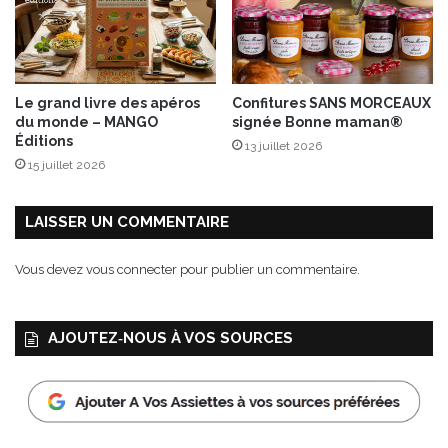
r
o
m
a
t
Le grand livre des apéros
Confitures SANS MORCEAUX
i
du monde – MANGO
signée Bonne maman®
q
Éditions
13 juillet 2026
u
15 juillet 2026
e
e
t
LAISSER UN COMMENTAIRE
f
i
Vous devez
vous connecter
pour publier un commentaire.
n
e
s
AJOUTEZ‑NOUS À VOS SOURCES
s
e