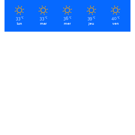
33
33
36
39
40
℃
℃
℃
℃
℃
lun
mar
mer
jeu
ven