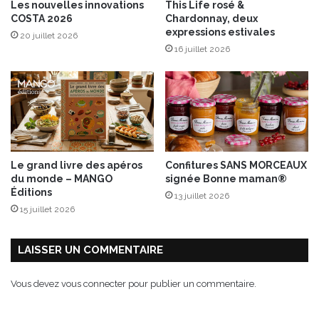
Les nouvelles innovations
This Life rosé &
n
COSTA 2026
Chardonnay, deux
expressions estivales
20 juillet 2026
16 juillet 2026
Le grand livre des apéros
Confitures SANS MORCEAUX
du monde – MANGO
signée Bonne maman®
Éditions
13 juillet 2026
15 juillet 2026
LAISSER UN COMMENTAIRE
Vous devez
vous connecter
pour publier un commentaire.