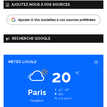
AJOUTEZ‑NOUS À VOS SOURCES
RECHERCHE GOOGLE
MÉTÉO LOCALE
20
℃
Paris
33º - 18º
61%
2.77 km/h
Nuageux